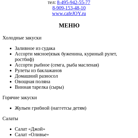
тел:
8-495-942-55-77
8-909-153-48-10
www.cafeJOY.ru
МЕНЮ
Холодные закуски
Заливное из судака
Ассорти мясное(язык буженина, куриный рулет,
ростбиф)
Ассорти рыбное (семга, рыба масленая)
Рулеты из баклажанов
Домашний разносол
Овощная поляна
Винная тарелка (сыры)
Горячие закуски
Жульен грибной (наггетсы детям)
Салаты
Салат «Джой»
Салат «Оливье»